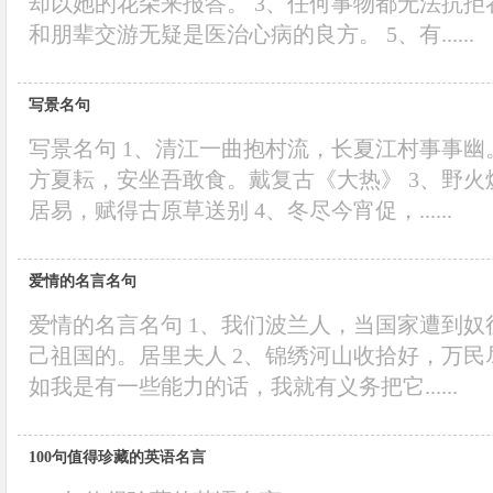
却以她的花朵来报答。 3、任何事物都无法抗拒
和朋辈交游无疑是医治心病的良方。 5、有......
写景名句
写景名句 1、清江一曲抱村流，长夏江村事事幽
方夏耘，安坐吾敢食。戴复古《大热》 3、野
居易，赋得古原草送别 4、冬尽今宵促，......
爱情的名言名句
爱情的名言名句 1、我们波兰人，当国家遭到
己祖国的。居里夫人 2、锦绣河山收拾好，万民
如我是有一些能力的话，我就有义务把它......
100句值得珍藏的英语名言