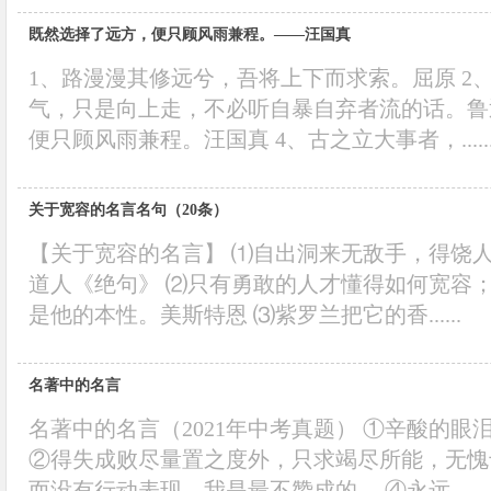
既然选择了远方，便只顾风雨兼程。——汪国真
1、路漫漫其修远兮，吾将上下而求索。屈原 2
气，只是向上走，不必听自暴自弃者流的话。鲁
便只顾风雨兼程。汪国真 4、古之立大事者，.....
关于宽容的名言名句（20条）
【关于宽容的名言】 ⑴自出洞来无敌手，得饶
道人《绝句》 ⑵只有勇敢的人才懂得如何宽容
是他的本性。美斯特恩 ⑶紫罗兰把它的香......
名著中的名言
名著中的名言（2021年中考真题） ①辛酸的
②得失成败尽量置之度外，只求竭尽所能，无愧
而没有行动表现，我是最不赞成的。 ④永远......