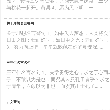
颐 2、安得直梯悬碧落，共操长慧扫妖氛。王令
与桃花一起开。黄巢 4、愿为天下明，一......
关于理想名言警句
关于理想名言警句 1、如果失去梦想，人类将会
日出之阳；壮而好学，如日中之光；老而好学，
3、努力向上吧，星星就躲藏在你的灵魂深......
王守仁名言名句
王守仁名言名句 1、夫学贵得之心，求之于心
子，不敢以为是也，而况其未及孔于者乎？求之
于庸常，不敢以为非也，而况其出于孔子......
古文警句