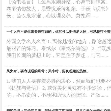
【读书名言】 1.鱼离水则身枯，心离书则神索。
卷多情似故人，晨昏忧乐每相亲。于谦《观书》 
长；苗以泉水灌，心以理义养。萧抡谓......
一个人并不是生来要被打败的，你尽可以把他消灭掉，可就是打不败
外国文学名人名言 1. 离你越近的地方，路途
最艰苦的练习。泰戈尔《泰戈尔诗选》 2. 当
我们长期的梦想上时，它盖住了梦想，与它......
风大时，要表现逆的风骨；风小时，要表现顺的悠然。
1. 我们人人要存着必胜的决心，然而我们也要
《抗战与觉悟》 2. 或许美化灵魂有不少途径
的，不昂贵的，不须求助他人的捷径。严歌......
我说你是人间的四月天，笑响点亮了四面风，轻灵在春的光艳中交舞