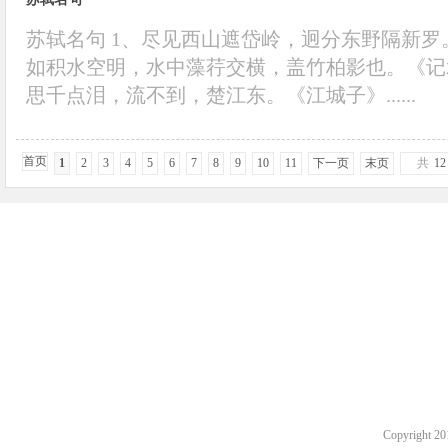
苏轼名句 1、尽见西山遮岱岭，迥分东野隔新罗
如积水空明，水中藻荇交横，盖竹柏影也。《记
思千点泪，流不到，楚江东。《江城子》......
首页
1
2
3
4
5
6
7
8
9
10
11
下一页
末页
共
12
Copyright 2