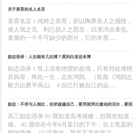
关于美育的名人名言
美育名言 1.纯粹之美育，所以陶养吾人之感情
使人我之见、利已损人之思念，以渐消沮者也。蔡
发展的一个不可缺少的部分，它的本质......
励志语录：人生能有几次搏？莫到白发还未博
励志语录 1 世上没有绝望的处境，只有对处境绝
弃风骨，终此一生，志在鸿鹄。（歌曲《鸿鹄志》
毅力以磨平高山。 4 自己打败自己的远......
励志：不求与人相比，但求超越自己，要哭就哭出激动的泪水，要笑
高三励志语录 01 我知道高考很难，但我也知
难。 02 愿你在今年6月某日的下午，合上笔盖
鞘的骄傲。 03 说真的，我并不喜欢学习，......